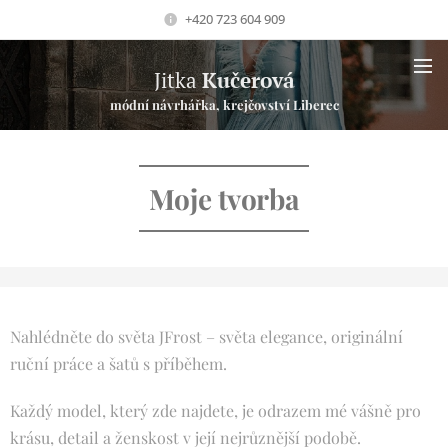
+420 723 604 909
Jitka
Kučerová
módní návrhářka, krejčovství Liberec
Moje tvorba
Nahlédněte do světa JFrost – světa elegance, originální
ruční práce a šatů s příběhem.
Každý model, který zde najdete, je odrazem mé vášně pro
krásu, detail a ženskost v její nejrůznější podobě.