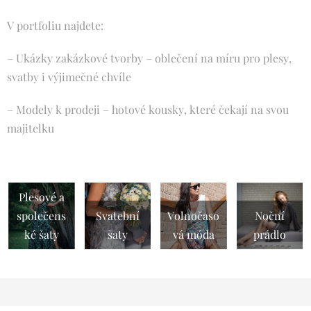
V portfoliu najdete:
– Ukázky zakázkové tvorby – oblečení na míru pro plesy,
svatby i výjimečné chvíle
– Modely k prodeji – hotové kousky, které čekají na svou
majitelku
Plesové a
společens
Svatební
Volnočaso
Noční
ké šaty
šaty
vá móda
prádlo