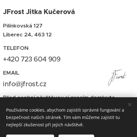
JFrost Jitka Kučerová
Pilínkovská 127
Liberec 24, 463 12
TELEFON
+420 723 604 909
EMAIL
info@jfrost.cz
Před osobní návštěvou si prosím domluvte
termín.
Používáme cookies, abychom zajistili správné fungování a
bezpečnost našich stránek. Tím vám můžeme zajistit tu
nejlepší zkušenost při jejich návštěvě.